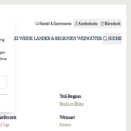
Handel & Gastronomie
Kundenkonto
Warenkorb
OHOLFREI
WEINE
LÄNDER & REGIONEN
WEINGÜTER
SUCHE
ung
gen
Ihre
Region
Teil-Region
ordeaux
Moulis en Médoc
ieferzeit
Weinart
-3 Tage
Rotwein