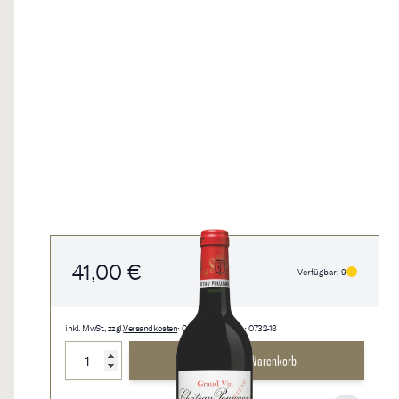
41,00 €
Verfügbar: 9
inkl. MwSt., zzgl.
Versandkosten
• 0,75 l • 54,67 €/l • 0732-18
Menge
In den Warenkorb