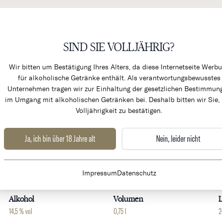
SIND SIE VOLLJÄHRIG?
KÜCHENPRODUKTE & ALK
Wir bitten um Bestätigung Ihres Alters, da diese Internetseite Werb
für alkoholische Getränke enthält. Als verantwortungsbewusstes
Unternehmen tragen wir zur Einhaltung der gesetzlichen Bestimmun
im Umgang mit alkoholischen Getränken bei. Deshalb bitten wir Sie, 
Volljährigkeit zu bestätigen.
ionnel
Ja, ich bin über 18 Jahre alt
Nein, leider nicht
Weingut
Land
Impressum
Datenschutz
Chateau Poujeaux
Frankreich
B
Alkohol
Volumen
L
14,5 % vol
0,75 l
2