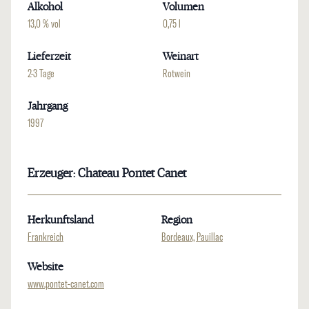
Alkohol
Volumen
13,0 % vol
0,75 l
Lieferzeit
Weinart
2-3 Tage
Rotwein
Jahrgang
1997
Erzeuger: Chateau Pontet Canet
Herkunftsland
Region
Frankreich
Bordeaux, Pauillac
Website
www.pontet-canet.com