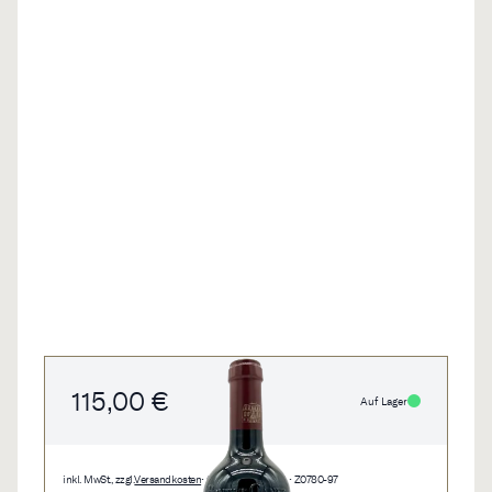
115,00 €
Auf Lager
inkl. MwSt., zzgl.
Versandkosten
• 0,75 l • 153,33 €/l • Z0780-97