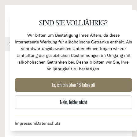
Direkt zum Inhalt
SIND SIE VOLLJÄHRIG?
Wir bitten um Bestätigung Ihres Alters, da diese
Internetseite Werbung für alkoholische Getränke enthält. Als
Handel & Gastronomie
Kundenkonto
Warenkorb
verantwortungsbewusstes Unternehmen tragen wir zur
Einhaltung der gesetzlichen Bestimmungen im Umgang mit
alkoholischen Getränken bei. Deshalb bitten wir Sie, Ihre
Volljährigkeit zu bestätigen.
1997
Chateau Pontet Canet 5e
Ja, ich bin über 18 Jahre alt
RARITÄT
Cru Classé
Nein, leider nicht
Impressum
Datenschutz