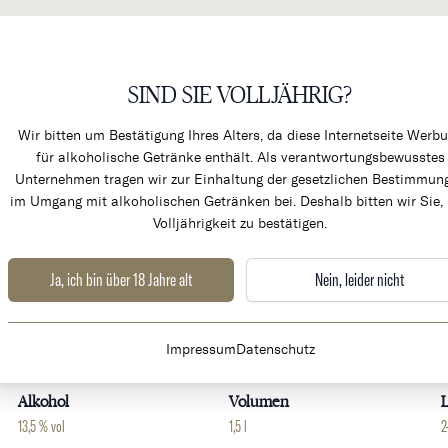
SIND SIE VOLLJÄHRIG?
KÜCHENPRODUKTE & ALK
Wir bitten um Bestätigung Ihres Alters, da diese Internetseite Werb
für alkoholische Getränke enthält. Als verantwortungsbewusstes
Unternehmen tragen wir zur Einhaltung der gesetzlichen Bestimmun
im Umgang mit alkoholischen Getränken bei. Deshalb bitten wir Sie, 
Volljährigkeit zu bestätigen.
Cru Classé
RARITÄT
Ja, ich bin über 18 Jahre alt
Nein, leider nicht
Weingut
Land
Impressum
Datenschutz
Chateau Pichon Comtesse de Lalande
Frankreich
B
Alkohol
Volumen
L
13,5 % vol
1,5 l
2