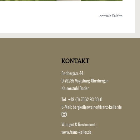
enthält Sulfite
KONTAKT
Badbergstr. 44
D-79235 Vogtsburg-Oberbergen
Kaiserstuhl Baden
Tel.:
+49 (0) 7662 93 30-0
E-Mail:
bergkellerweine@franz-keller.de
Weingut & Restaurant:
www.franz-keller.de