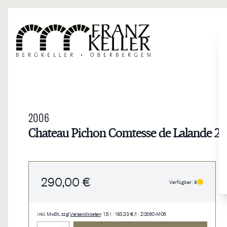
Direkt zum Inhalt
2006
Chateau Pichon Comtesse de Lalande 2e 
290,00 €
Verfügbar: 9
inkl. MwSt., zzgl.
Versandkosten
• 1,5 l • 193,33 €/l • Z0860-M06
Menge