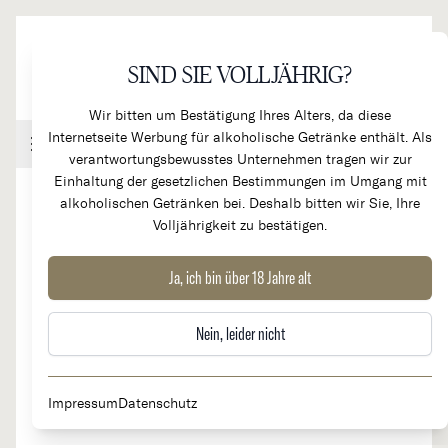
Direkt zum Inhalt
SIND SIE VOLLJÄHRIG?
Wir bitten um Bestätigung Ihres Alters, da diese
Internetseite Werbung für alkoholische Getränke enthält. Als
Handel & Gastronomie
Kundenkonto
Warenkorb
verantwortungsbewusstes Unternehmen tragen wir zur
Einhaltung der gesetzlichen Bestimmungen im Umgang mit
alkoholischen Getränken bei. Deshalb bitten wir Sie, Ihre
Volljährigkeit zu bestätigen.
2008
Chateau Pichon Comtesse
Ja, ich bin über 18 Jahre alt
RARITÄT
de Lalande 2e Cru Classé
Nein, leider nicht
Impressum
Datenschutz