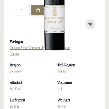
Menge
Weingut
Land
Chateau Pichon Comtesse de
Frankreich
Lalande
Region
Teil-Region
Bordeaux
Pauillac
Alkohol
Volumen
13,5 % vol
1,5 l
Lieferzeit
Weinart
2-3 Tage
Rotwein