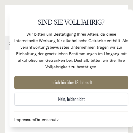
Direkt zum Inhalt
SIND SIE VOLLJÄHRIG?
Wir bitten um Bestätigung Ihres Alters, da diese
Internetseite Werbung für alkoholische Getränke enthält. Als
Handel & Gastronomie
Kundenkonto
Warenkorb
verantwortungsbewusstes Unternehmen tragen wir zur
Einhaltung der gesetzlichen Bestimmungen im Umgang mit
alkoholischen Getränken bei. Deshalb bitten wir Sie, Ihre
Volljährigkeit zu bestätigen.
2009
Chateau Pichon Comtesse
Ja, ich bin über 18 Jahre alt
RARITÄT
de Lalande 2e Cru Classé
Nein, leider nicht
Impressum
Datenschutz