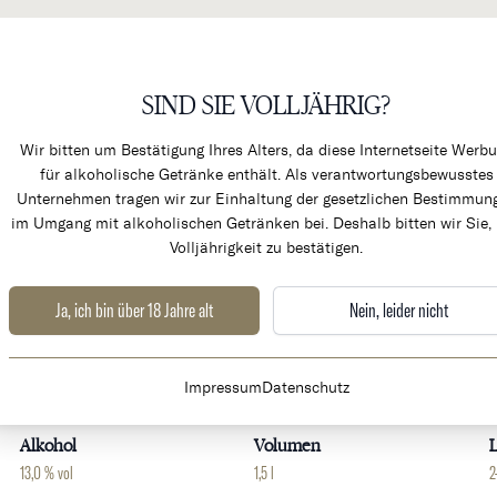
SIND SIE VOLLJÄHRIG?
KÜCHENPRODUKTE & ALK
Wir bitten um Bestätigung Ihres Alters, da diese Internetseite Werb
für alkoholische Getränke enthält. Als verantwortungsbewusstes
Unternehmen tragen wir zur Einhaltung der gesetzlichen Bestimmun
im Umgang mit alkoholischen Getränken bei. Deshalb bitten wir Sie, 
Volljährigkeit zu bestätigen.
ceptionnel -Magnum-
GROSSFLASCHE
Ja, ich bin über 18 Jahre alt
Nein, leider nicht
Weingut
Land
Impressum
Datenschutz
Chateau Phélan Ségur
Frankreich
B
Alkohol
Volumen
L
13,0 % vol
1,5 l
2