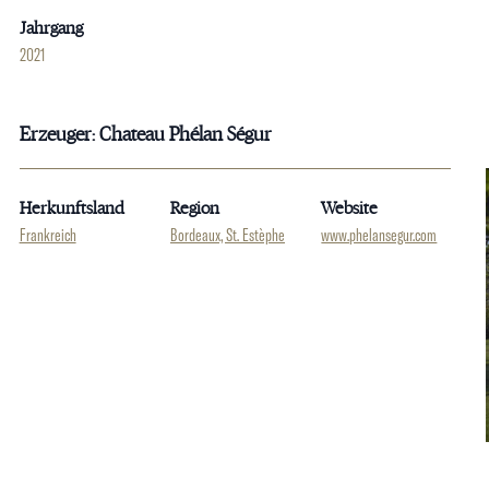
Jahrgang
2021
Erzeuger: Chateau Phélan Ségur
Herkunftsland
Region
Website
Frankreich
Bordeaux, St. Estèphe
www.phelansegur.com