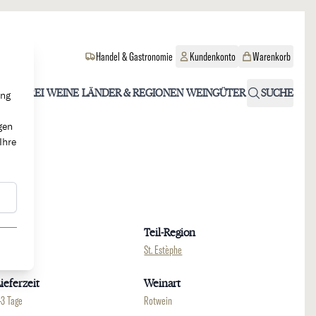
Handel & Gastronomie
Kundenkonto
Warenkorb
OHOLFREI
WEINE
LÄNDER & REGIONEN
WEINGÜTER
SUCHE
ung
gen
Ihre
Region
Teil-Region
ordeaux
St. Estèphe
ieferzeit
Weinart
-3 Tage
Rotwein