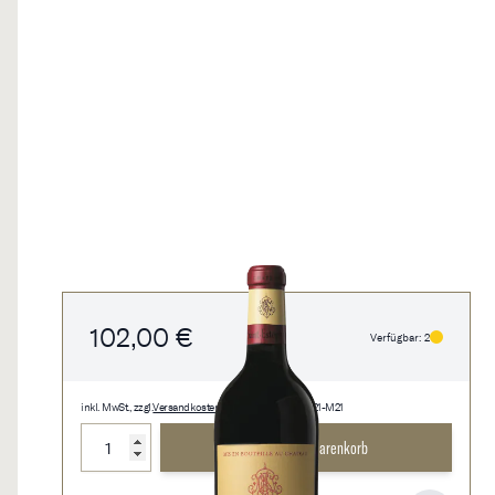
102,00 €
Verfügbar: 2
inkl. MwSt., zzgl.
Versandkosten
• 1,5 l • 68,00 €/l • 1321-M21
Menge
In den Warenkorb