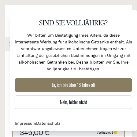
Direkt zum Inhalt
SIND SIE VOLLJÄHRIG?
Wir bitten um Bestätigung Ihres Alters, da diese
Internetseite Werbung für alkoholische Getränke enthält. Als
Handel & Gastronomie
Kundenkonto
Warenkorb
verantwortungsbewusstes Unternehmen tragen wir zur
Einhaltung der gesetzlichen Bestimmungen im Umgang mit
alkoholischen Getränken bei. Deshalb bitten wir Sie, Ihre
Volljährigkeit zu bestätigen.
1980
Chateau Mouton
Ja, ich bin über 18 Jahre alt
Rothschild 1er Grand Cru
RARITÄT
Nein, leider nicht
Classé
Impressum
Datenschutz
345,00 €
Verfügbar: 8