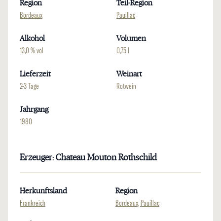
Region
Teil-Region
Bordeaux
Pauillac
Alkohol
Volumen
13,0 % vol
0,75 l
Lieferzeit
Weinart
2-3 Tage
Rotwein
Jahrgang
1980
Erzeuger: Chateau Mouton Rothschild
Herkunftsland
Region
Frankreich
Bordeaux, Pauillac