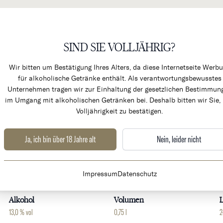
SIND SIE VOLLJÄHRIG?
KÜCHENPRODUKTE & ALK
Wir bitten um Bestätigung Ihres Alters, da diese Internetseite Werb
für alkoholische Getränke enthält. Als verantwortungsbewusstes
Unternehmen tragen wir zur Einhaltung der gesetzlichen Bestimmun
im Umgang mit alkoholischen Getränken bei. Deshalb bitten wir Sie, 
Volljährigkeit zu bestätigen.
u Classé
RARITÄT
Ja, ich bin über 18 Jahre alt
Nein, leider nicht
Weingut
Land
Impressum
Datenschutz
Chateau Mouton Rothschild
Frankreich
B
Alkohol
Volumen
L
13,0 % vol
0,75 l
2