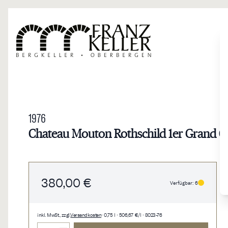
Direkt zum Inhalt
1976
Chateau Mouton Rothschild 1er Grand Cr
380,00 €
Verfügbar: 6
inkl. MwSt., zzgl.
Versandkosten
• 0,75 l • 506,67 €/l • 8023-76
Menge