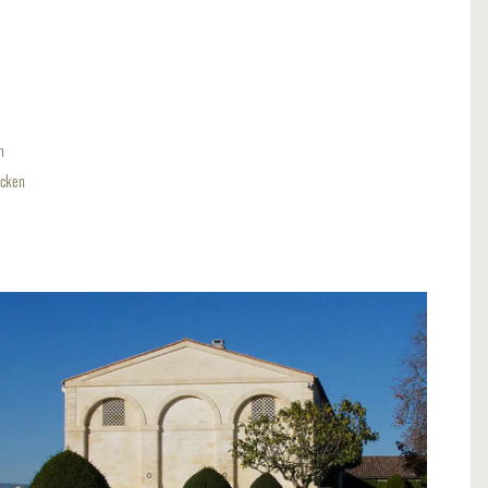
n
ecken