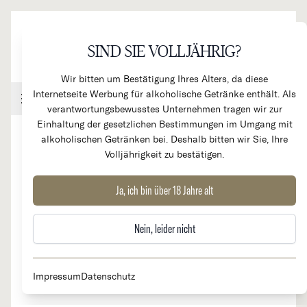
Direkt zum Inhalt
SIND SIE VOLLJÄHRIG?
Wir bitten um Bestätigung Ihres Alters, da diese
Internetseite Werbung für alkoholische Getränke enthält. Als
Handel & Gastronomie
Kundenkonto
Warenkorb
verantwortungsbewusstes Unternehmen tragen wir zur
Einhaltung der gesetzlichen Bestimmungen im Umgang mit
alkoholischen Getränken bei. Deshalb bitten wir Sie, Ihre
Volljährigkeit zu bestätigen.
1981
Chateau Montrose 2e Cru
Ja, ich bin über 18 Jahre alt
RARITÄT
Classé
Nein, leider nicht
Impressum
Datenschutz