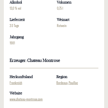
Alkohol
Volumen
13,0 % vol
0,75 l
Lieferzeit
Weinart
2-3 Tage
Rotwein
Jahrgang
1981
Erzeuger: Chateau Montrose
Herkunftsland
Region
Frankreich
Bordeaux, Pauillac
Website
www.chateau-montrose.com