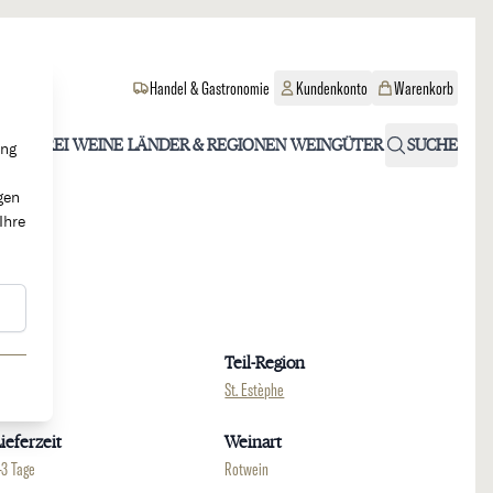
Handel & Gastronomie
Kundenkonto
Warenkorb
OHOLFREI
WEINE
LÄNDER & REGIONEN
WEINGÜTER
SUCHE
ung
gen
Ihre
Region
Teil-Region
ordeaux
St. Estèphe
ieferzeit
Weinart
-3 Tage
Rotwein