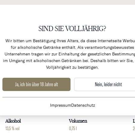
SIND SIE VOLLJÄHRIG?
KÜCHENPRODUKTE & ALK
Wir bitten um Bestätigung Ihres Alters, da diese Internetseite Werb
für alkoholische Getränke enthält. Als verantwortungsbewusstes
Unternehmen tragen wir zur Einhaltung der gesetzlichen Bestimmun
im Umgang mit alkoholischen Getränken bei. Deshalb bitten wir Sie, 
Volljährigkeit zu bestätigen.
Ja, ich bin über 18 Jahre alt
Nein, leider nicht
Weingut
Land
Impressum
Datenschutz
Chateau Montrose
Frankreich
B
Alkohol
Volumen
L
13,5 % vol
0,75 l
2