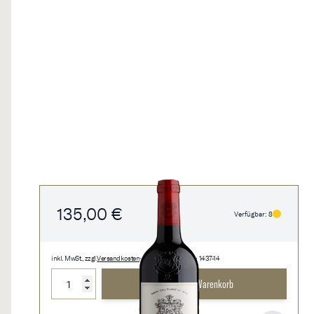
135,00 €
Verfügbar: 8
inkl. MwSt., zzgl.
Versandkosten
• 0,75 l • 180,00 €/l • 1437-14
Menge
In den Warenkorb