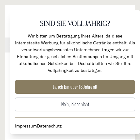
Direkt zum Inhalt
SIND SIE VOLLJÄHRIG?
Wir bitten um Bestätigung Ihres Alters, da diese
Internetseite Werbung für alkoholische Getränke enthält. Als
Handel & Gastronomie
Kundenkonto
Warenkorb
verantwortungsbewusstes Unternehmen tragen wir zur
Einhaltung der gesetzlichen Bestimmungen im Umgang mit
alkoholischen Getränken bei. Deshalb bitten wir Sie, Ihre
Volljährigkeit zu bestätigen.
2013
Chateau Margaux 1er
Ja, ich bin über 18 Jahre alt
RARITÄT
Grand Cru Classé
Nein, leider nicht
Impressum
Datenschutz