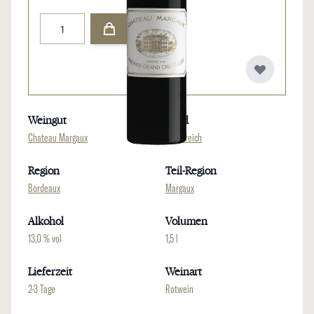
Menge
Weingut
Land
Chateau Margaux
Frankreich
Region
Teil-Region
Bordeaux
Margaux
Alkohol
Volumen
13,0 % vol
1,5 l
Lieferzeit
Weinart
2-3 Tage
Rotwein