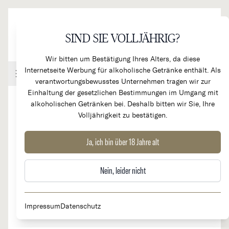
Direkt zum Inhalt
SIND SIE VOLLJÄHRIG?
Wir bitten um Bestätigung Ihres Alters, da diese
Internetseite Werbung für alkoholische Getränke enthält. Als
Handel & Gastronomie
Kundenkonto
Warenkorb
verantwortungsbewusstes Unternehmen tragen wir zur
Einhaltung der gesetzlichen Bestimmungen im Umgang mit
alkoholischen Getränken bei. Deshalb bitten wir Sie, Ihre
Volljährigkeit zu bestätigen.
2000
Chateau Lynch Bages 5e
Ja, ich bin über 18 Jahre alt
RARITÄT
Cru Classé
Nein, leider nicht
Impressum
Datenschutz