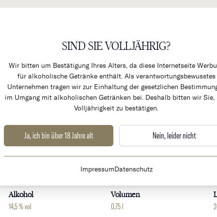
SIND SIE VOLLJÄHRIG?
KÜCHENPRODUKTE & ALK
Wir bitten um Bestätigung Ihres Alters, da diese Internetseite Werb
für alkoholische Getränke enthält. Als verantwortungsbewusstes
Unternehmen tragen wir zur Einhaltung der gesetzlichen Bestimmun
im Umgang mit alkoholischen Getränken bei. Deshalb bitten wir Sie, 
Volljährigkeit zu bestätigen.
é
Ja, ich bin über 18 Jahre alt
Nein, leider nicht
Weingut
Land
Impressum
Datenschutz
Chateau Larcis-Ducasse
Frankreich
B
Alkohol
Volumen
L
14,5 % vol
0,75 l
2