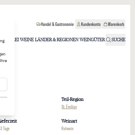
Handel & Gastronomie
Kundenkonto
Warenkorb
OHOLFREI
WEINE
LÄNDER & REGIONEN
WEINGÜTER
SUCHE
ung
gen
Ihre
Region
Teil-Region
ordeaux
St. Émilion
ieferzeit
Weinart
-3 Tage
Rotwein