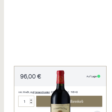
96,00 €
Auf Lager
inkl. MwSt., zzgl.
Versandkosten
• 0,75 l • 128,00 €/l • 1161-18
Menge
In den Warenkorb