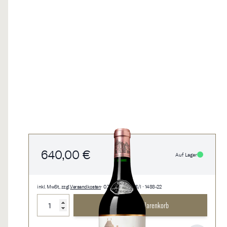
640,00 €
Auf Lager
inkl. MwSt., zzgl.
Versandkosten
• 0,75 l • 853,33 €/l • 1488-22
Menge
In den Warenkorb