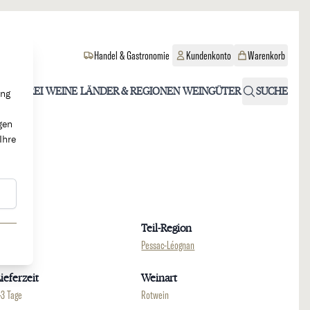
Handel & Gastronomie
Kundenkonto
Warenkorb
OHOLFREI
WEINE
LÄNDER & REGIONEN
WEINGÜTER
SUCHE
ung
gen
Ihre
Region
Teil-Region
ordeaux
Pessac-Léognan
ieferzeit
Weinart
-3 Tage
Rotwein