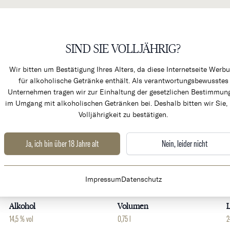
SIND SIE VOLLJÄHRIG?
KÜCHENPRODUKTE & ALK
Wir bitten um Bestätigung Ihres Alters, da diese Internetseite Werb
für alkoholische Getränke enthält. Als verantwortungsbewusstes
Unternehmen tragen wir zur Einhaltung der gesetzlichen Bestimmun
im Umgang mit alkoholischen Getränken bei. Deshalb bitten wir Sie, 
Volljährigkeit zu bestätigen.
é
Ja, ich bin über 18 Jahre alt
Nein, leider nicht
Weingut
Land
Impressum
Datenschutz
Chateau Haut Brion
Frankreich
B
Alkohol
Volumen
L
14,5 % vol
0,75 l
2