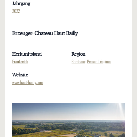
Jahrgang
2022
Erzeuger: Chateau Haut Bailly
Herkunftsland
Region
Frankreich
Bordeaux, Pessac-Léognan
Website
www.haut-bailly.com