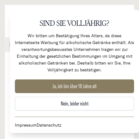
Direkt zum Inhalt
SIND SIE VOLLJÄHRIG?
Wir bitten um Bestätigung Ihres Alters, da diese
Internetseite Werbung für alkoholische Getränke enthält. Als
Handel & Gastronomie
Kundenkonto
Warenkorb
verantwortungsbewusstes Unternehmen tragen wir zur
Einhaltung der gesetzlichen Bestimmungen im Umgang mit
alkoholischen Getränken bei. Deshalb bitten wir Sie, Ihre
Volljährigkeit zu bestätigen.
2022
Chateau Haut Bailly Grand Cru
Ja, ich bin über 18 Jahre alt
Classé
Nein, leider nicht
Impressum
Datenschutz