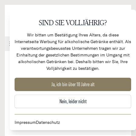
Direkt zum Inhalt
SIND SIE VOLLJÄHRIG?
Wir bitten um Bestätigung Ihres Alters, da diese
Internetseite Werbung für alkoholische Getränke enthält. Als
Handel & Gastronomie
Kundenkonto
Warenkorb
verantwortungsbewusstes Unternehmen tragen wir zur
Einhaltung der gesetzlichen Bestimmungen im Umgang mit
alkoholischen Getränken bei. Deshalb bitten wir Sie, Ihre
Volljährigkeit zu bestätigen.
2020
Chateau Haut Bailly Grand Cru
Ja, ich bin über 18 Jahre alt
Classé
Nein, leider nicht
Impressum
Datenschutz