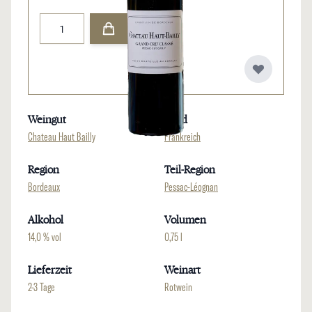
Menge
Weingut
Land
Chateau Haut Bailly
Frankreich
Region
Teil-Region
Bordeaux
Pessac-Léognan
Alkohol
Volumen
14,0 % vol
0,75 l
Lieferzeit
Weinart
2-3 Tage
Rotwein