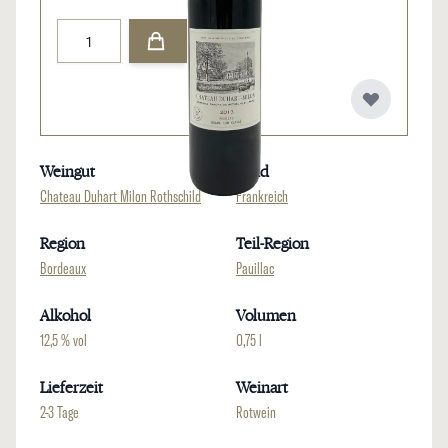
Menge
Weingut
Land
Chateau Duhart Milon Rothschild
Frankreich
Region
Teil-Region
Bordeaux
Pauillac
Alkohol
Volumen
12,5 % vol
0,75 l
Lieferzeit
Weinart
2-3 Tage
Rotwein