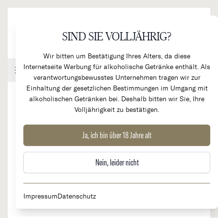
Direkt zum Inhalt
SIND SIE VOLLJÄHRIG?
Wir bitten um Bestätigung Ihres Alters, da diese
Internetseite Werbung für alkoholische Getränke enthält. Als
Handel & Gastronomie
Kundenkonto
Warenkorb
verantwortungsbewusstes Unternehmen tragen wir zur
Einhaltung der gesetzlichen Bestimmungen im Umgang mit
alkoholischen Getränken bei. Deshalb bitten wir Sie, Ihre
Volljährigkeit zu bestätigen.
2013
Chateau Duhart Milon
Ja, ich bin über 18 Jahre alt
Rothschild 4e Cru Classé
Nein, leider nicht
Impressum
Datenschutz