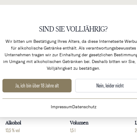
SIND SIE VOLLJÄHRIG?
KÜCHENPRODUKTE & ALK
Wir bitten um Bestätigung Ihres Alters, da diese Internetseite Werb
für alkoholische Getränke enthält. Als verantwortungsbewusstes
Unternehmen tragen wir zur Einhaltung der gesetzlichen Bestimmun
im Umgang mit alkoholischen Getränken bei. Deshalb bitten wir Sie, 
Volljährigkeit zu bestätigen.
é
RARITÄT
Ja, ich bin über 18 Jahre alt
Nein, leider nicht
Weingut
Land
Impressum
Datenschutz
Chateau Ducru-Beaucaillou
Frankreich
B
Alkohol
Volumen
L
13,5 % vol
1,5 l
2