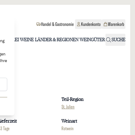
Handel & Gastronomie
Kundenkonto
Warenkorb
OHOLFREI
WEINE
LÄNDER & REGIONEN
WEINGÜTER
SUCHE
ung
gen
Ihre
Region
Teil-Region
ordeaux
St. Julien
ieferzeit
Weinart
-3 Tage
Rotwein