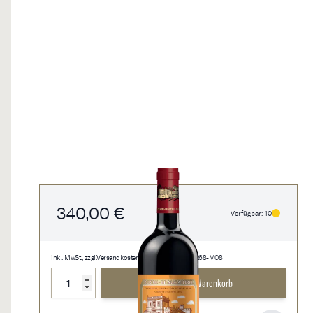
340,00 €
Verfügbar: 10
inkl. MwSt., zzgl.
Versandkosten
• 1,5 l • 226,67 €/l • 1268-M08
Menge
In den Warenkorb