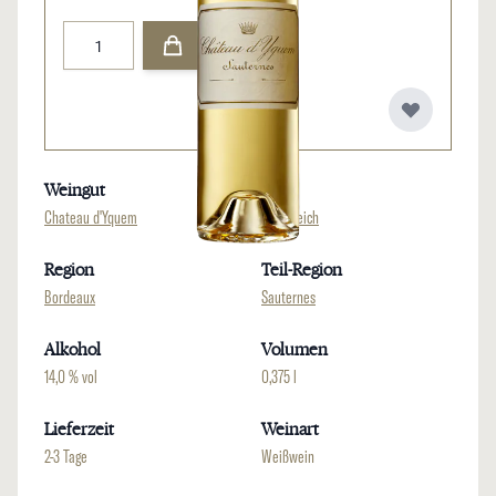
Menge
Weingut
Land
Chateau d'Yquem
Frankreich
Region
Teil-Region
Bordeaux
Sauternes
Alkohol
Volumen
14,0 % vol
0,375 l
Lieferzeit
Weinart
2-3 Tage
Weißwein