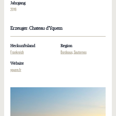
Jahrgang
2016
Erzeuger: Chateau d'Yquem
Herkunftsland
Region
Frankreich
Bordeaux, Sauternes
Website
yquem.fr