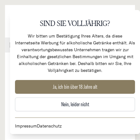
Direkt zum Inhalt
SIND SIE VOLLJÄHRIG?
Wir bitten um Bestätigung Ihres Alters, da diese
Internetseite Werbung für alkoholische Getränke enthält. Als
Handel & Gastronomie
Kundenkonto
Warenkorb
verantwortungsbewusstes Unternehmen tragen wir zur
Einhaltung der gesetzlichen Bestimmungen im Umgang mit
alkoholischen Getränken bei. Deshalb bitten wir Sie, Ihre
Volljährigkeit zu bestätigen.
2016
Chateau d'Yquem 1er Cru
Ja, ich bin über 18 Jahre alt
Supérieur
Nein, leider nicht
Impressum
Datenschutz