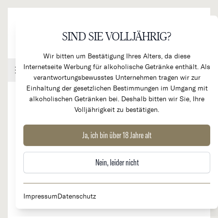
Direkt zum Inhalt
SIND SIE VOLLJÄHRIG?
Wir bitten um Bestätigung Ihres Alters, da diese
Internetseite Werbung für alkoholische Getränke enthält. Als
Handel & Gastronomie
Kundenkonto
Warenkorb
verantwortungsbewusstes Unternehmen tragen wir zur
Einhaltung der gesetzlichen Bestimmungen im Umgang mit
alkoholischen Getränken bei. Deshalb bitten wir Sie, Ihre
Volljährigkeit zu bestätigen.
2021
Chateau d'Armailhac 5e Cru
Ja, ich bin über 18 Jahre alt
Classé
Nein, leider nicht
Impressum
Datenschutz