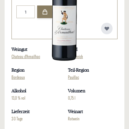
Menge
Weingut
Land
Chateau d'Armailhac
Frankreich
Region
Teil-Region
Bordeaux
Pauillac
Alkohol
Volumen
13,0 % vol
0,75 l
Lieferzeit
Weinart
2-3 Tage
Rotwein