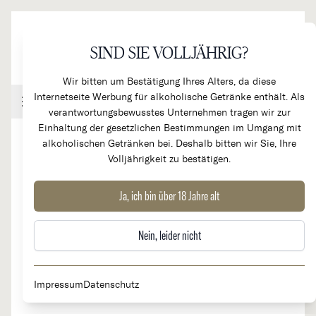
Direkt zum Inhalt
SIND SIE VOLLJÄHRIG?
Wir bitten um Bestätigung Ihres Alters, da diese
Internetseite Werbung für alkoholische Getränke enthält. Als
Handel & Gastronomie
Kundenkonto
Warenkorb
verantwortungsbewusstes Unternehmen tragen wir zur
Einhaltung der gesetzlichen Bestimmungen im Umgang mit
alkoholischen Getränken bei. Deshalb bitten wir Sie, Ihre
Volljährigkeit zu bestätigen.
1998
Chateau Cos d'Estournel
Ja, ich bin über 18 Jahre alt
RARITÄT
2e Cru Classé
Nein, leider nicht
Impressum
Datenschutz