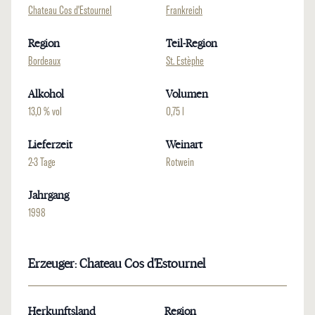
Chateau Cos d'Estournel
Frankreich
Region
Teil-Region
Bordeaux
St. Estèphe
Alkohol
Volumen
13,0 % vol
0,75 l
Lieferzeit
Weinart
2-3 Tage
Rotwein
Jahrgang
1998
Erzeuger: Chateau Cos d'Estournel
Herkunftsland
Region