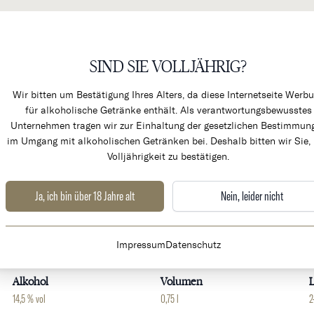
SIND SIE VOLLJÄHRIG?
KÜCHENPRODUKTE & ALK
Wir bitten um Bestätigung Ihres Alters, da diese Internetseite Werb
für alkoholische Getränke enthält. Als verantwortungsbewusstes
Unternehmen tragen wir zur Einhaltung der gesetzlichen Bestimmun
im Umgang mit alkoholischen Getränken bei. Deshalb bitten wir Sie, 
Volljährigkeit zu bestätigen.
Ja, ich bin über 18 Jahre alt
Nein, leider nicht
Weingut
Land
Impressum
Datenschutz
Chateau Clerc Milon
Frankreich
B
Alkohol
Volumen
L
14,5 % vol
0,75 l
2