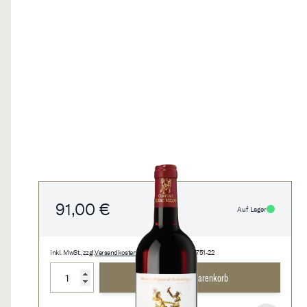
91,00 €
Auf Lager
inkl. MwSt., zzgl.
Versandkosten
• 0,75 l • 121,33 €/l • 0751-22
Menge
In den Warenkorb