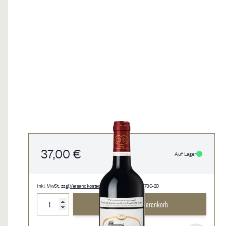
37,00 €
Auf Lager
inkl. MwSt., zzgl.
Versandkosten
• 0,75 l • 49,33 €/l • 0730-20
Menge
In den Warenkorb