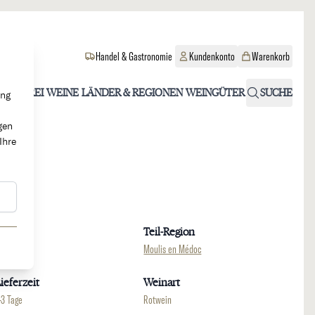
Handel & Gastronomie
Kundenkonto
Warenkorb
OHOLFREI
WEINE
LÄNDER & REGIONEN
WEINGÜTER
SUCHE
ung
gen
Ihre
Region
Teil-Region
ordeaux
Moulis en Médoc
ieferzeit
Weinart
-3 Tage
Rotwein