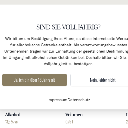
SIND SIE VOLLJÄHRIG?
KÜCHENPRODUKTE & ALK
Wir bitten um Bestätigung Ihres Alters, da diese Internetseite Werb
für alkoholische Getränke enthält. Als verantwortungsbewusstes
Unternehmen tragen wir zur Einhaltung der gesetzlichen Bestimmun
im Umgang mit alkoholischen Getränken bei. Deshalb bitten wir Sie, 
Volljährigkeit zu bestätigen.
xceptionnel
Ja, ich bin über 18 Jahre alt
Nein, leider nicht
Weingut
Land
Impressum
Datenschutz
Chateau Chasse-Spleen
Frankreich
B
Alkohol
Volumen
L
13,5 % vol
0,75 l
2