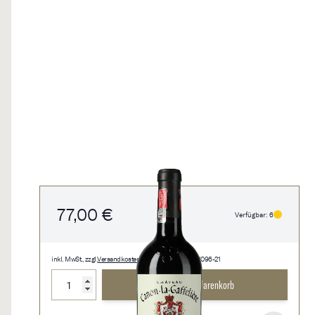
77,00 €
Verfügbar: 6
inkl. MwSt., zzgl.
Versandkosten
• 0,75 l • 102,67 €/l • 1096-21
Menge
In den Warenkorb