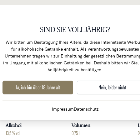
SIND SIE VOLLJÄHRIG?
KÜCHENPRODUKTE & ALK
Wir bitten um Bestätigung Ihres Alters, da diese Internetseite Werb
für alkoholische Getränke enthält. Als verantwortungsbewusstes
Unternehmen tragen wir zur Einhaltung der gesetzlichen Bestimmun
im Umgang mit alkoholischen Getränken bei. Deshalb bitten wir Sie, 
Volljährigkeit zu bestätigen.
u Classé B
Ja, ich bin über 18 Jahre alt
Nein, leider nicht
Weingut
Land
Impressum
Datenschutz
Chateau Canon la Gaffelière
Frankreich
B
Alkohol
Volumen
L
13,5 % vol
0,75 l
2