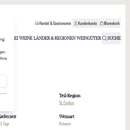
Handel & Gastronomie
Kundenkonto
Warenkorb
OHOLFREI
WEINE
LÄNDER & REGIONEN
WEINGÜTER
SUCHE
ung
gen
Ihre
Region
Teil-Region
ordeaux
St. Émilion
ieferzeit
Weinart
-3 Tage
Rotwein