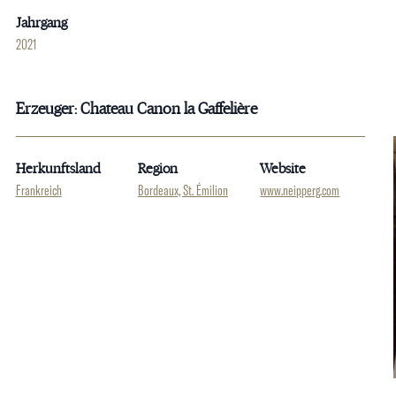
Jahrgang
2021
Erzeuger: Chateau Canon la Gaffelière
Herkunftsland
Region
Website
Frankreich
Bordeaux, St. Émilion
www.neipperg.com