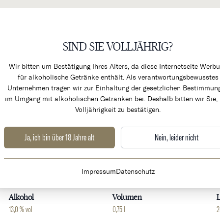
SIND SIE VOLLJÄHRIG?
KÜCHENPRODUKTE & ALK
Wir bitten um Bestätigung Ihres Alters, da diese Internetseite Werb
für alkoholische Getränke enthält. Als verantwortungsbewusstes
Unternehmen tragen wir zur Einhaltung der gesetzlichen Bestimmun
im Umgang mit alkoholischen Getränken bei. Deshalb bitten wir Sie, 
Volljährigkeit zu bestätigen.
u Classé B
Ja, ich bin über 18 Jahre alt
Nein, leider nicht
Weingut
Land
Impressum
Datenschutz
Chateau Canon la Gaffelière
Frankreich
B
Alkohol
Volumen
L
13,0 % vol
0,75 l
2