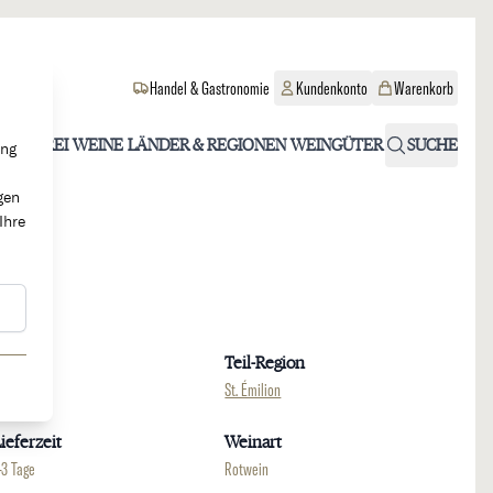
Handel & Gastronomie
Kundenkonto
Warenkorb
OHOLFREI
WEINE
LÄNDER & REGIONEN
WEINGÜTER
SUCHE
ung
gen
Ihre
Region
Teil-Region
ordeaux
St. Émilion
ieferzeit
Weinart
-3 Tage
Rotwein