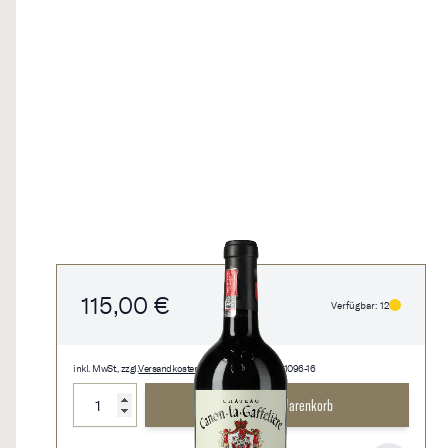
115,00 €
Verfügbar: 12
inkl. MwSt., zzgl.
Versandkosten
• 0,75 l • 153,33 €/l • 1096-16
Menge
In den Warenkorb