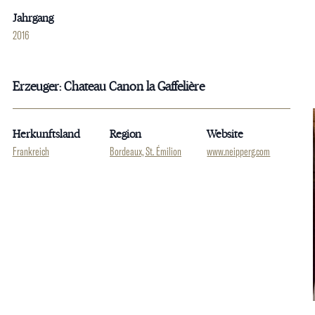
Jahrgang
2016
Erzeuger: Chateau Canon la Gaffelière
Herkunftsland
Region
Website
Frankreich
Bordeaux, St. Émilion
www.neipperg.com