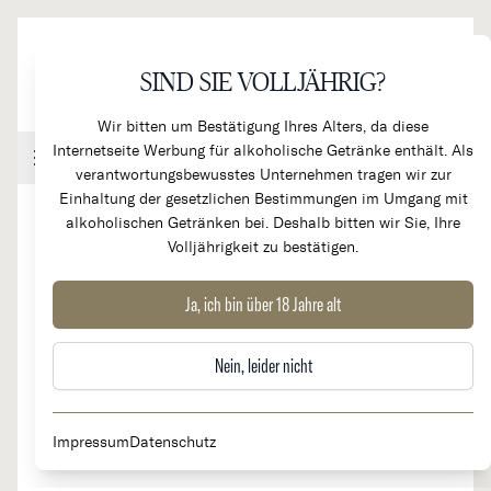
Direkt zum Inhalt
SIND SIE VOLLJÄHRIG?
Wir bitten um Bestätigung Ihres Alters, da diese
Internetseite Werbung für alkoholische Getränke enthält. Als
Handel & Gastronomie
Kundenkonto
Warenkorb
verantwortungsbewusstes Unternehmen tragen wir zur
Einhaltung der gesetzlichen Bestimmungen im Umgang mit
alkoholischen Getränken bei. Deshalb bitten wir Sie, Ihre
Volljährigkeit zu bestätigen.
2019
Chateau Calon Ségur 3e Cru
Ja, ich bin über 18 Jahre alt
Classé
Nein, leider nicht
Impressum
Datenschutz