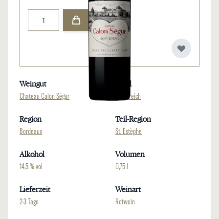
Menge
Weingut
Land
Chateau Calon Ségur
Frankreich
Region
Teil-Region
Bordeaux
St. Estèphe
Alkohol
Volumen
14,5 % vol
0,75 l
Lieferzeit
Weinart
2-3 Tage
Rotwein