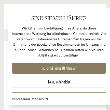
Direkt zum Inhalt
SIND SIE VOLLJÄHRIG?
Wir bitten um Bestätigung Ihres Alters, da diese
Internetseite Werbung für alkoholische Getränke enthält. Als
Handel & Gastronomie
Kundenkonto
Warenkorb
verantwortungsbewusstes Unternehmen tragen wir zur
Einhaltung der gesetzlichen Bestimmungen im Umgang mit
alkoholischen Getränken bei. Deshalb bitten wir Sie, Ihre
Volljährigkeit zu bestätigen.
2022
Chassagne Montrachet rouge 1er
Ja, ich bin über 18 Jahre alt
Cru "Clos Saint Jean"
Nein, leider nicht
auf Anfrage
Impressum
Datenschutz