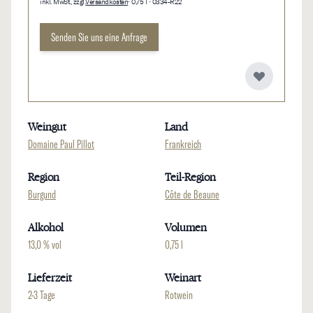
inkl. MwSt., zzgl.
Versandkosten
• 0,75 l • 0334-R22
Senden Sie uns eine Anfrage
Weingut
Land
Domaine Paul Pillot
Frankreich
Region
Teil-Region
Burgund
Côte de Beaune
Alkohol
Volumen
13,0 % vol
0,75 l
Lieferzeit
Weinart
2-3 Tage
Rotwein