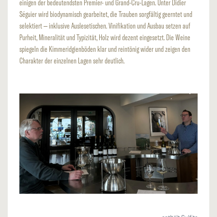
einigen der bedeutendsten Premier- und Grand-Cru-Lagen. Unter Didier
Séguier wird biodynamisch gearbeitet, die Trauben sorgfältig geerntet und
selektiert – inklusive Auslesetischen. Vinifikation und Ausbau setzen auf
Purheit, Mineralität und Typizität, Holz wird dezent eingesetzt. Die Weine
spiegeln die Kimmeridgienböden klar und reintönig wider und zeigen den
Charakter der einzelnen Lagen sehr deutlich.