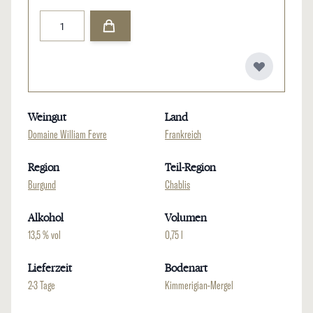
Menge
Weingut
Land
Domaine William Fevre
Frankreich
Region
Teil-Region
Burgund
Chablis
Alkohol
Volumen
13,5 % vol
0,75 l
Lieferzeit
Bodenart
2-3 Tage
Kimmerigian-Mergel