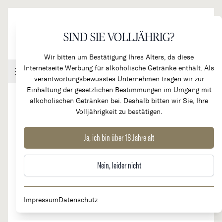
Direkt zum Inhalt
SIND SIE VOLLJÄHRIG?
Wir bitten um Bestätigung Ihres Alters, da diese
Internetseite Werbung für alkoholische Getränke enthält. Als
Handel & Gastronomie
Kundenkonto
Warenkorb
verantwortungsbewusstes Unternehmen tragen wir zur
Einhaltung der gesetzlichen Bestimmungen im Umgang mit
alkoholischen Getränken bei. Deshalb bitten wir Sie, Ihre
Volljährigkeit zu bestätigen.
2022
Chablis 1er Cru "Fourchaume"
Ja, ich bin über 18 Jahre alt
Nein, leider nicht
Impressum
Datenschutz