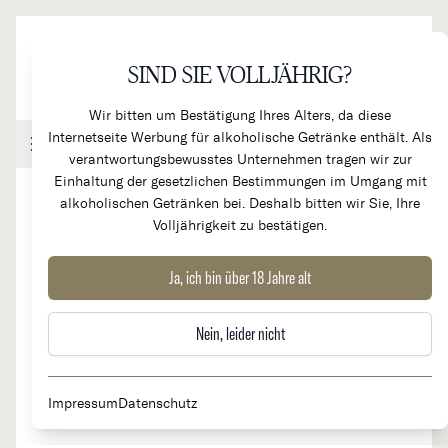
Direkt zum Inhalt
SIND SIE VOLLJÄHRIG?
Wir bitten um Bestätigung Ihres Alters, da diese
Internetseite Werbung für alkoholische Getränke enthält. Als
Handel & Gastronomie
Kundenkonto
Warenkorb
verantwortungsbewusstes Unternehmen tragen wir zur
Einhaltung der gesetzlichen Bestimmungen im Umgang mit
alkoholischen Getränken bei. Deshalb bitten wir Sie, Ihre
Volljährigkeit zu bestätigen.
2019
Carruades de Lafite 2. Wein Cht.
Ja, ich bin über 18 Jahre alt
Lafite Rothschild
Nein, leider nicht
Impressum
Datenschutz