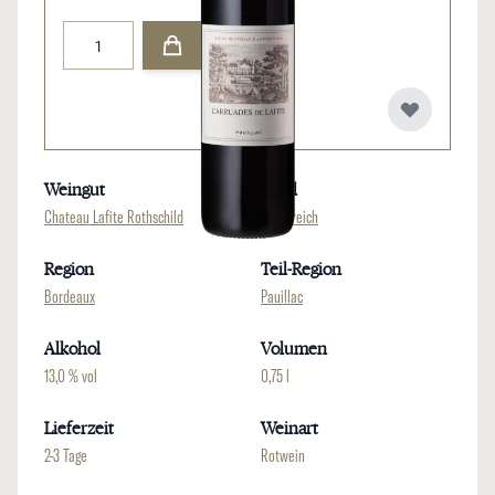
Menge
Weingut
Land
Chateau Lafite Rothschild
Frankreich
Region
Teil-Region
Bordeaux
Pauillac
Alkohol
Volumen
13,0 % vol
0,75 l
Lieferzeit
Weinart
2-3 Tage
Rotwein