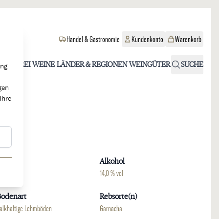
Handel & Gastronomie
Kundenkonto
Warenkorb
OHOLFREI
WEINE
LÄNDER & REGIONEN
WEINGÜTER
SUCHE
ung
gen
Ihre
Region
Alkohol
ioja
14,0 % vol
Bodenart
Rebsorte(n)
alkhaltige Lehmböden
Garnacha