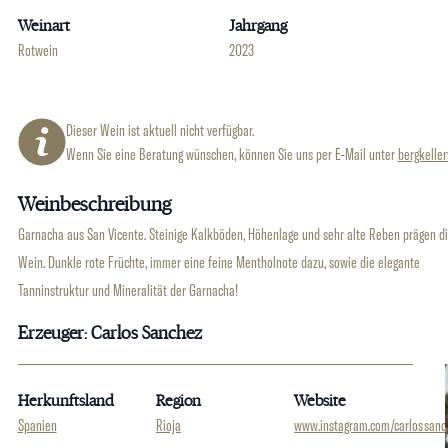
Weinart
Jahrgang
Rotwein
2023
Dieser Wein ist aktuell nicht verfügbar.
Wenn Sie eine Beratung wünschen, können Sie uns per E-Mail unter
bergkelle
Weinbeschreibung
Garnacha aus San Vicente. Steinige Kalkböden, Höhenlage und sehr alte Reben prägen d
Wein. Dunkle rote Früchte, immer eine feine Mentholnote dazu, sowie die elegante
Tanninstruktur und Mineralität der Garnacha!
Erzeuger: Carlos Sanchez
Herkunftsland
Region
Website
Spanien
Rioja
www.instagram.com/carlos_sanc