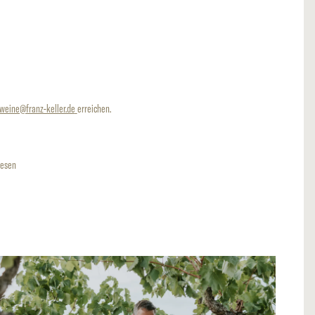
rweine@franz-keller.de
erreichen.
iesen
hez_vinos