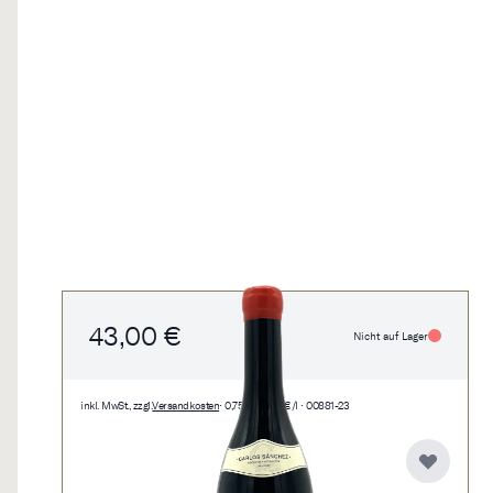
43,00 €
Nicht auf Lager
inkl. MwSt., zzgl.
Versandkosten
• 0,75 l • 57,33 €/l • 00881-23