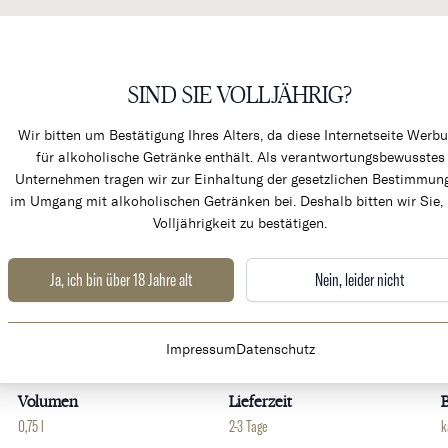
SIND SIE VOLLJÄHRIG?
KÜCHENPRODUKTE & ALK
Wir bitten um Bestätigung Ihres Alters, da diese Internetseite Werb
für alkoholische Getränke enthält. Als verantwortungsbewusstes
Unternehmen tragen wir zur Einhaltung der gesetzlichen Bestimmun
im Umgang mit alkoholischen Getränken bei. Deshalb bitten wir Sie, 
Volljährigkeit zu bestätigen.
Ja, ich bin über 18 Jahre alt
Nein, leider nicht
Weingut
Land
Impressum
Datenschutz
Carlos Sanchez
Spanien
R
Volumen
Lieferzeit
0,75 l
2-3 Tage
k