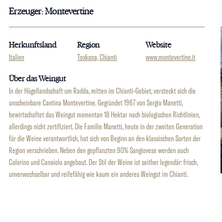
Erzeuger: Montevertine
Herkunftsland
Region
Website
Italien
Toskana, Chianti
www.montevertine.it
Über das Weingut
In der Hügellandschaft um Radda, mitten im Chianti-Gebiet, versteckt sich die
unscheinbare Cantina Montevertine. Gegründet 1967 von Sergio Manetti,
bewirtschaftet das Weingut momentan 18 Hektar nach biologischen Richtlinien,
allerdings nicht zertifiziert. Die Familie Manetti, heute in der zweiten Generation
für die Weine verantwortlich, hat sich von Beginn an den klassischen Sorten der
Region verschrieben. Neben den gepflanzten 90% Sangiovese werden auch
Colorino und Canaiolo angebaut. Der Stil der Weine ist seither legendär: frisch,
unverwechselbar und reifefähig wie kaum ein anderes Weingut im Chianti.