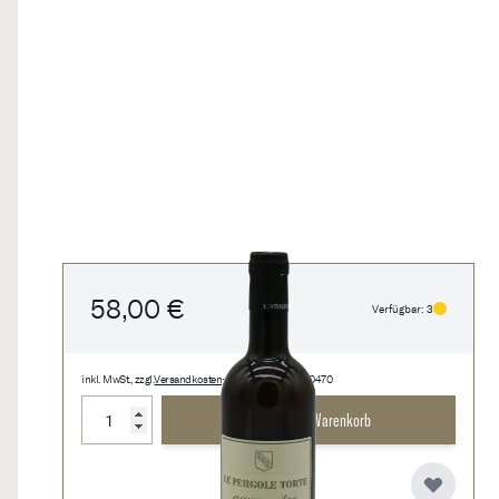
58,00 €
Verfügbar: 3
inkl. MwSt., zzgl.
Versandkosten
• 0,5 l • 116,00 €/l • 0470
Menge
In den Warenkorb