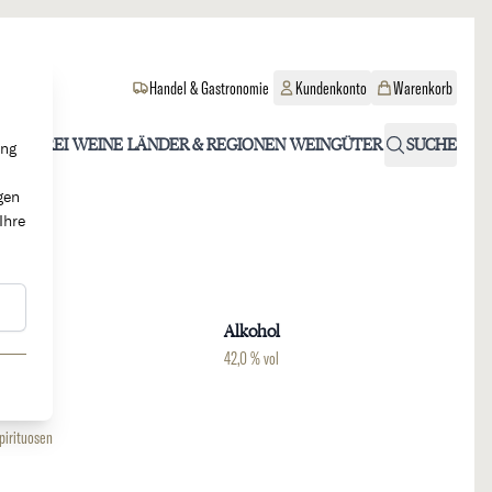
Handel & Gastronomie
Kundenkonto
Warenkorb
OHOLFREI
WEINE
LÄNDER & REGIONEN
WEINGÜTER
SUCHE
ung
gen
Ihre
Region
Alkohol
oskana
42,0 % vol
Weinart
pirituosen