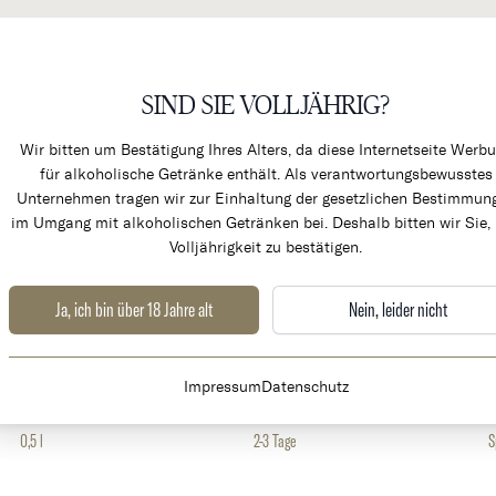
SIND SIE VOLLJÄHRIG?
KÜCHENPRODUKTE & ALK
Wir bitten um Bestätigung Ihres Alters, da diese Internetseite Werb
für alkoholische Getränke enthält. Als verantwortungsbewusstes
Unternehmen tragen wir zur Einhaltung der gesetzlichen Bestimmun
im Umgang mit alkoholischen Getränken bei. Deshalb bitten wir Sie, 
Volljährigkeit zu bestätigen.
Ja, ich bin über 18 Jahre alt
Nein, leider nicht
Weingut
Land
Montevertine
Italien
T
Impressum
Datenschutz
Volumen
Lieferzeit
0,5 l
2-3 Tage
S